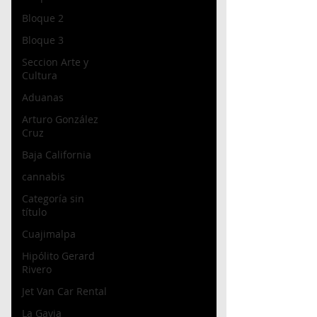
Bloque 2
Bloque 3
Seccion Arte y
Cultura
Aduanas
Arturo González
Cruz
Baja California
cannabis
Categoría sin
título
Cuajimalpa
Hipólito Gerard
Rivero
Jet Van Car Rental
La Gavia