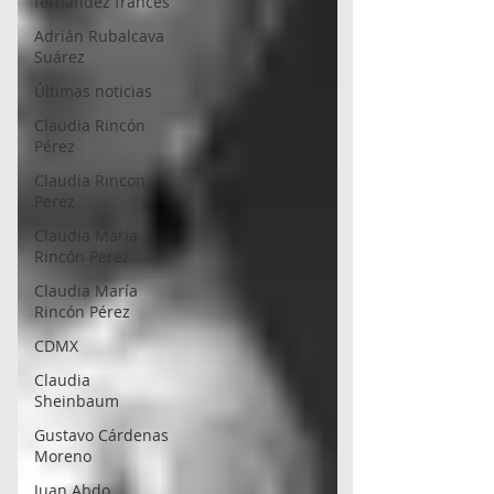
fernández francés
Adrián Rubalcava
Suárez
Últimas noticias
Claudia Rincón
Pérez
Claudia Rincon
Perez
Claudia Maria
Rincón Perez
Claudia María
Rincón Pérez
CDMX
Claudia
Sheinbaum
Gustavo Cárdenas
Moreno
Juan Abdo