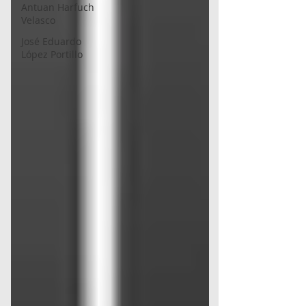
Antuan Harfuch
Velasco
José Eduardo
López Portillo