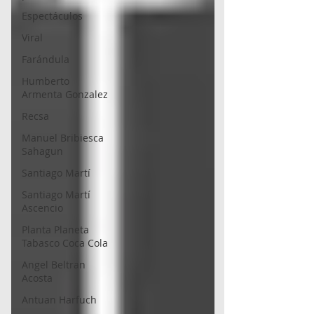
Espectáculos
Viral
Farándula
Humberto
Armenta Gonzalez
Recsa
Manuel Bribiesca
Sahagun
Santiago Martí
Santiago Martí
Ascencio
Planta Planeta
Tabasco Coca Cola
Angel Beltran
Acosta
Antuan Harfuch