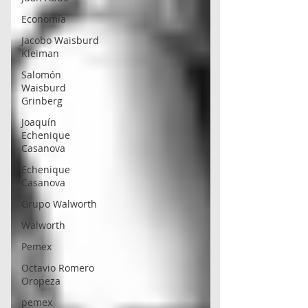
Economía
Jacobo Waisburd
Kleiman
Salomón
Waisburd
Grinberg
Joaquín
Echenique
Casanova
Echenique
Casanova
Grupo Walworth
Walworth
Pemex
Octavio Romero
Oropeza
pemex