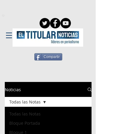
Compartir
Noticias
Todas las Notas
Todas las Notas
Bloque Portada
Bloque 1