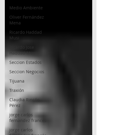
Medio Ambiente
Oliver Fernández
Mena
Ricardo Haddad
Musi
Ricardo Jose
Haddad Musi
Seccion Estados
Seccion Negocios
Tijuana
Traxión
Claudia Rincón
Pérez
jorge carlos
fernandez frances
jorge carlos