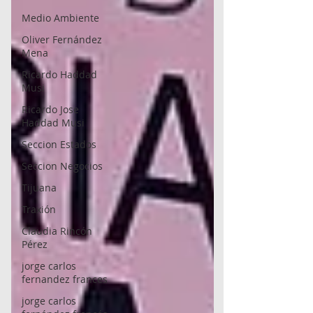
Medio Ambiente
Oliver Fernández
Mena
Ricardo Haddad
Musi
Ricardo Jose
Haddad Musi
Seccion Estados
Seccion Negocios
Tijuana
Traxión
Claudia Rincón
Pérez
jorge carlos
fernandez frances
jorge carlos