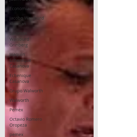
Economía
Jacobo Waisburd
Kleiman
Salomón
Waisburd
Grinberg
Joaquín
Echenique
Casanova
Echenique
Casanova
Grupo Walworth
Walworth
Pemex
Octavio Romero
Oropeza
pemex