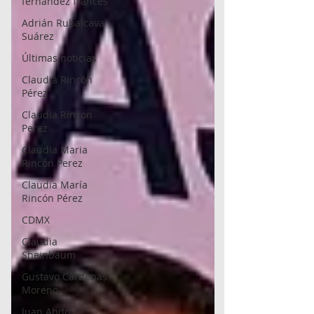
fernández francés
Adrián Rubalcava
Suárez
Últimas noticias
Claudia Rincón
Pérez
Claudia Rincon
Perez
Claudia Maria
Rincón Perez
Claudia María
Rincón Pérez
CDMX
Claudia
Sheinbaum
Gustavo Cárdenas
Moreno
Juan Abdo