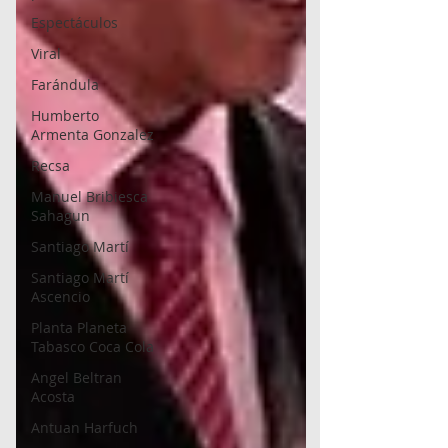
Espectáculos
Viral
Farándula
Humberto
Armenta Gonzalez
Recsa
Manuel Bribiesca
Sahagun
Santiago Martí
Santiago Martí
Ascencio
Planta Planeta
Tabasco Coca Cola
Angel Beltran
Acosta
Antuan Harfuch