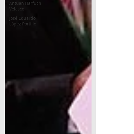
Antuan Harfuch
Velasco
José Eduardo
López Portillo