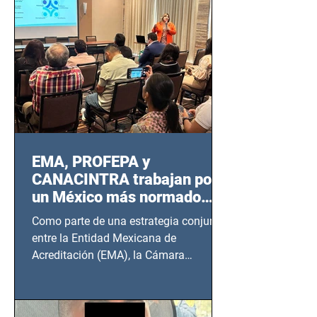
EMA, PROFEPA y
CANACINTRA trabajan por
un México más normado
desde Querétaro, Hidalgo y
Como parte de una estrategia conjunta
BCS
entre la Entidad Mexicana de
Acreditación (EMA), la Cámara
Nacional de la Industria de...