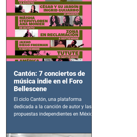
bélicos.
Cantón: 7 conciertos de
música indie en el Foro
Bellescene
El ciclo Cantón, una plataforma
dedicada a la canción de autor y las
propuestas independientes en México,
tendrá lugar en el Foro Bellescene
(Zempoala 90, Narvarte Oriente,
CDMX), todos los miércoles a partir del