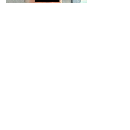
SSC detiene a hombre con
antecedentes penales tras
homicidio en Benito Juárez
Un hombre señalado como presunto
responsable del asesinato de un
ciudadano de 51 años en la colonia
Álamos, alcaldía Benito Juárez, fue...