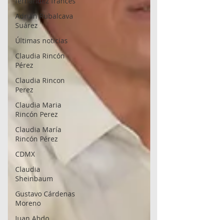
fernández francés
Adrián Rubalcava
Suárez
Últimas noticias
Claudia Rincón
Pérez
Claudia Rincon
Perez
Claudia Maria
Rincón Perez
Claudia María
Rincón Pérez
CDMX
Claudia
Sheinbaum
Gustavo Cárdenas
Moreno
Juan Abdo