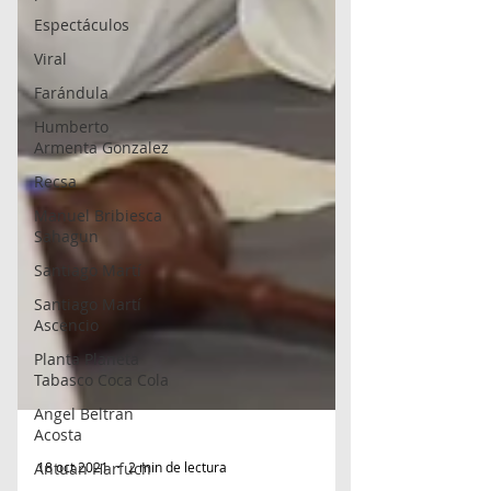
Espectáculos
Viral
Farándula
Humberto
Armenta Gonzalez
Recsa
Manuel Bribiesca
Sahagun
Santiago Martí
Santiago Martí
Ascencio
Planta Planeta
Tabasco Coca Cola
Angel Beltran
Acosta
Antuan Harfuch