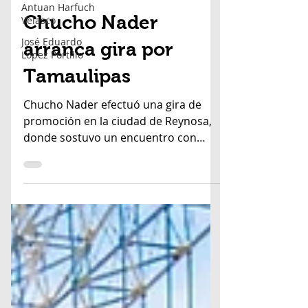
Antuan Harfuch
Velasco
18 oct 2021
2 min de lectura
José Eduardo
López Portillo
Chucho Nader
arranca gira por
Tamaulipas
Chucho Nader efectuó una gira de
promoción en la ciudad de Reynosa,
donde sostuvo un encuentro con
socios de la Cámara Nacional de...