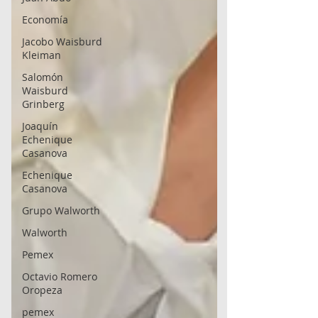
Economía
Jacobo Waisburd
Kleiman
Salomón
Waisburd
Grinberg
Joaquín
Echenique
Casanova
Echenique
Casanova
Grupo Walworth
Walworth
Pemex
Octavio Romero
Oropeza
pemex