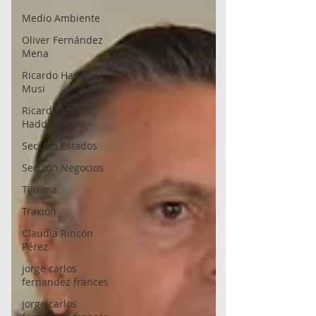
Medio Ambiente
Oliver Fernández
Mena
Ricardo Haddad
Musi
Ricardo Jose
Haddad Musi
Seccion Estados
Seccion Negocios
Tijuana
Traxión
Claudia Rincón
Pérez
jorge carlos
fernandez frances
jorge carlos