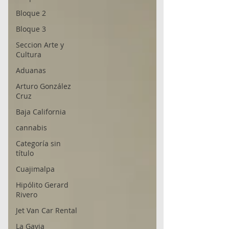
Bloque 2
Bloque 3
Seccion Arte y
Cultura
Aduanas
Arturo González
Cruz
Baja California
cannabis
Categoría sin
título
Cuajimalpa
Hipólito Gerard
Rivero
Jet Van Car Rental
La Gavia