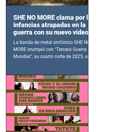
SHE NO MORE clama por las
infancias atrapadas en la
guerra con su nuevo video
TERCERA GUERRA
La banda de metal sinfónico SHE NO
MUNDIAL
MORE irrumpió con "Tercera Guerra
Mundial", su cuarto corte de 2025, un
grito contra el calvario de niños,
adolescentes y mujeres en epicentros
bélicos.