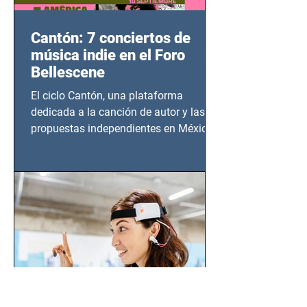
Cantón: 7 conciertos de
música indie en el Foro
Bellescene
El ciclo Cantón, una plataforma
dedicada a la canción de autor y las
propuestas independientes en México,
tendrá lugar en el Foro Bellescene
(Zempoala 90, Narvarte Oriente,
CDMX), todos los miércoles a partir del
14 de agosto al 25 de septiembre, a las
20:00 horas.