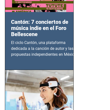
Cantón: 7 conciertos de
música indie en el Foro
Bellescene
El ciclo Cantón, una plataforma
dedicada a la canción de autor y las
propuestas independientes en México,
tendrá lugar en el Foro Bellescene
(Zempoala 90, Narvarte Oriente,
CDMX), todos los miércoles a partir del
14 de agosto al 25 de septiembre, a las
20:00 horas.