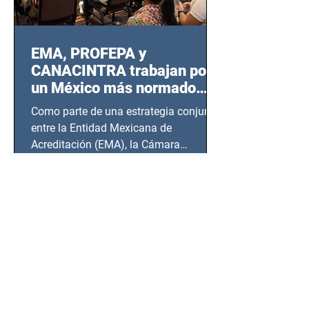
EMA, PROFEPA y
CANACINTRA trabajan por
un México más normado
desde Querétaro, Hidalgo y
Como parte de una estrategia conjunta
BCS
entre la Entidad Mexicana de
Acreditación (EMA), la Cámara
Nacional de la Industria de...