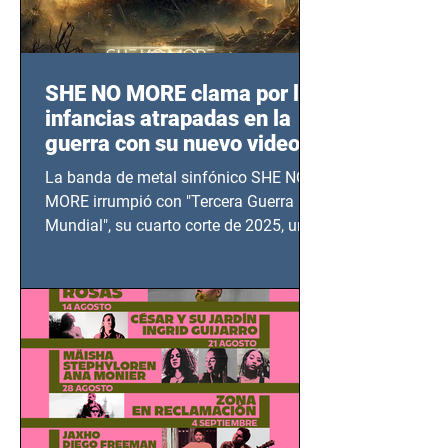
SHE NO MORE clama por las
infancias atrapadas en la
guerra con su nuevo video
TERCERA GUERRA
La banda de metal sinfónico SHE NO
MUNDIAL
MORE irrumpió con "Tercera Guerra
Mundial", su cuarto corte de 2025, un
grito contra el calvario de niños,
adolescentes y mujeres en epicentros
bélicos.