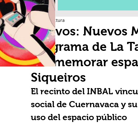
5 min de lectura
Nativos: Nuevos
programa de La Ta
conmemorar espa
Siqueiros
El recinto del INBAL vinc
social de Cuernavaca y su
uso del espacio público