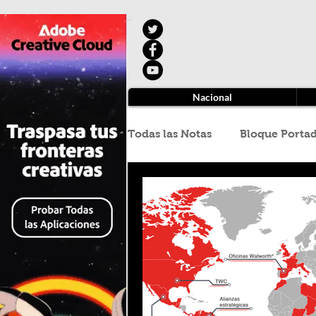
Nacional
Todas las Notas
Bloque Porta
Aduanas
Arturo Gonzále
Cuajimalpa
Hipólito Ger
Oliver Fernández Mena
R