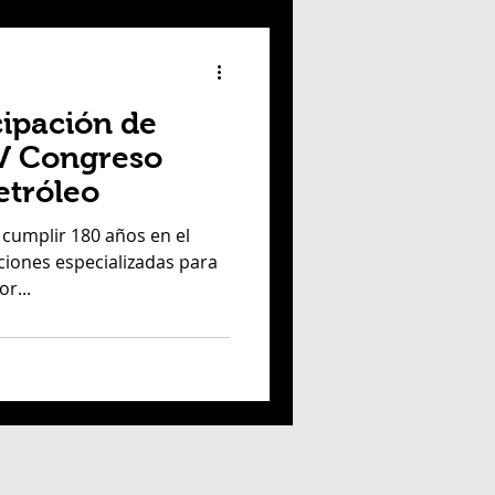
cipación de
V Congreso
etróleo
 cumplir 180 años en el
ciones especializadas para
r...