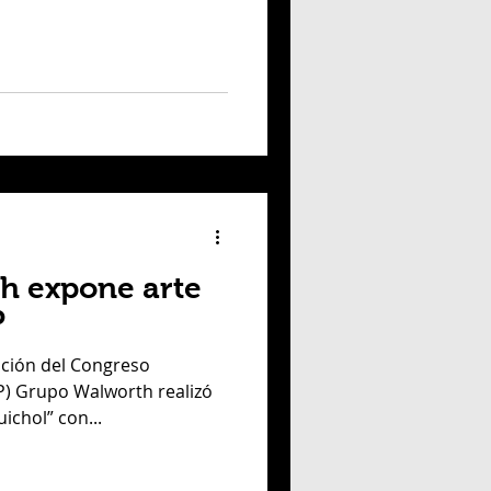
 fernandez frances
Claudia Rincón Pérez
h expone arte
P
ición del Congreso
rupo Walworth realizó
uichol” con...