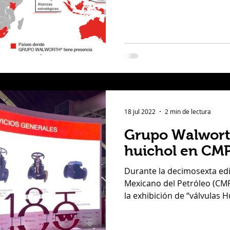
a
Traxión
Claudia Rincón Pérez
jorge carlos
és
Adrián Rubalcava Suárez
Últimas noticias
18 jul 2022
2 min de lectura
audia Maria Rincón Perez
Grupo Walwort
huichol en CM
Durante la decimosexta ed
Mexicano del Petróleo (CMP) G
la exhibición de “válvulas H