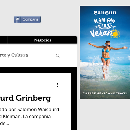
Compartir
Negocios
rte y Cultura
 título
urd Grinberg
o Ambiente
rado por Salomón Waisburd
d Kleiman. La compañía
de...
eccion Estados