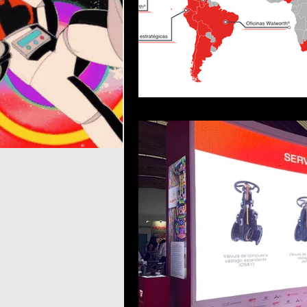
Seccion Negocios
Tijuan
jorge carlos fernández franc
Claudia Rincon Perez
Cl