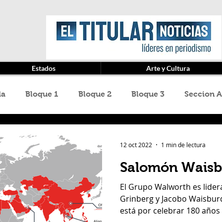
Estados
Arte y Cultura
da
Bloque 1
Bloque 2
Bloque 3
Seccion A
z Cruz
Baja California
cannabis
Categoría sin
12 oct 2022
1 min de lectura
Salomón Waisb
ard Rivero
Jet Van Car Rental
La Gavia
Medi
El Grupo Walworth es lide
Grinberg y Jacobo Waisbur
está por celebrar 180 años 
icardo Haddad Musi
Ricardo Jose Haddad Musi
S