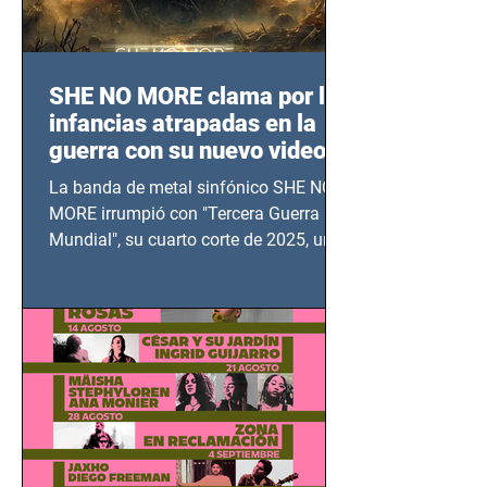
SHE NO MORE clama por las
infancias atrapadas en la
guerra con su nuevo video
TERCERA GUERRA
La banda de metal sinfónico SHE NO
MUNDIAL
MORE irrumpió con "Tercera Guerra
Mundial", su cuarto corte de 2025, un
grito contra el calvario de niños,
adolescentes y mujeres en epicentros
bélicos.