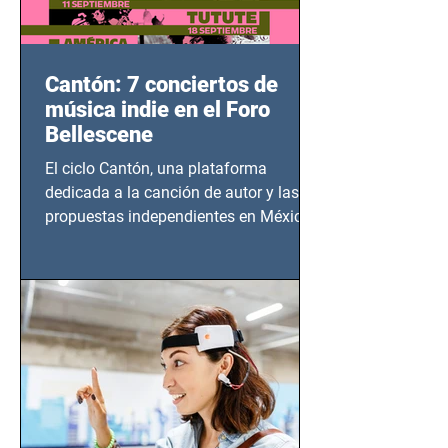
Cantón: 7 conciertos de
música indie en el Foro
Bellescene
El ciclo Cantón, una plataforma
dedicada a la canción de autor y las
propuestas independientes en México,
tendrá lugar en el Foro Bellescene
(Zempoala 90, Narvarte Oriente,
CDMX), todos los miércoles a partir del
14 de agosto al 25 de septiembre, a las
20:00 horas.